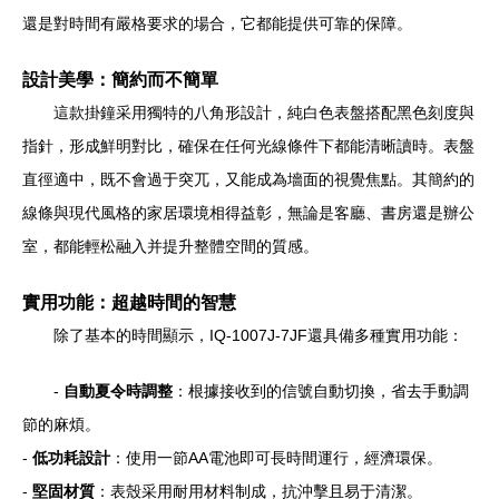
還是對時間有嚴格要求的場合，它都能提供可靠的保障。
設計美學：簡約而不簡單
這款掛鐘采用獨特的八角形設計，純白色表盤搭配黑色刻度與
指針，形成鮮明對比，確保在任何光線條件下都能清晰讀時。表盤
直徑適中，既不會過于突兀，又能成為墻面的視覺焦點。其簡約的
線條與現代風格的家居環境相得益彰，無論是客廳、書房還是辦公
室，都能輕松融入并提升整體空間的質感。
實用功能：超越時間的智慧
除了基本的時間顯示，IQ-1007J-7JF還具備多種實用功能：
-
自動夏令時調整
：根據接收到的信號自動切換，省去手動調
節的麻煩。
-
低功耗設計
：使用一節AA電池即可長時間運行，經濟環保。
-
堅固材質
：表殼采用耐用材料制成，抗沖擊且易于清潔。