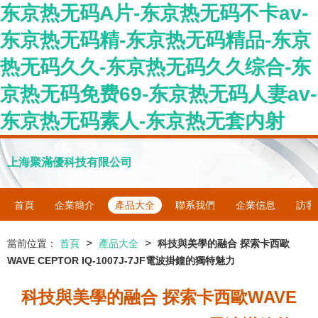
东京热无码A片-东京热无码不卡av-
东京热无码精-东京热无码精品-东京
热无码久久-东京热无码久久综合-东
京热无码免费69-东京热无码人妻av-
东京热无码素人-东京热无套内射
上海聚滿優科技有限公司
首頁
企業簡介
產品大全
聯系我們
企業信息
訪客
>
>
當前位置：
首頁
產品大全
科技與美學的融合 探索卡西歐
WAVE CEPTOR IQ-1007J-7JF電波掛鐘的獨特魅力
科技與美學的融合 探索卡西歐WAVE