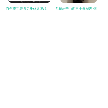
百年靈手表售后維修與眼鏡銷售服務指南 杭州廣誠表行的雙重保障
探秘皮帶白面男士機械表 價格、廠家與鐘表文化