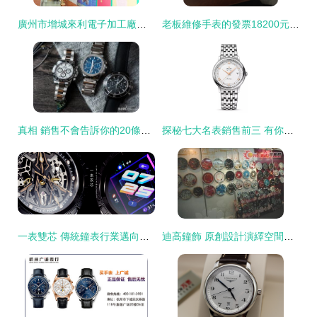
廣州市增城來利電子加工廠的鏡界銷售策略分析
老板維修手表的發票18200元能否入賬及費用歸屬分析（眼鏡銷售行業背景）
真相 銷售不會告訴你的20條買表建議
探秘七大名表銷售前三 有你愛的那款嗎？
一表雙芯 傳統鐘表行業邁向智能時代的橋梁眼鏡生態的奇思妙想
迪高鐘飾 原創設計演繹空間美學，打造最潮居家風尚